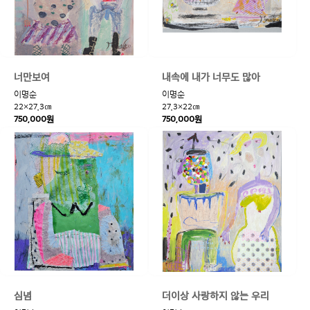
너만보여
내속에 내가 너무도 많아
이명순
이명순
22×27.3㎝
27.3×22㎝
750,000원
750,000원
심념
더이상 사랑하지 않는 우리