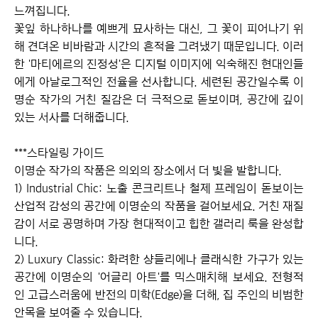
느껴집니다.

꽃잎 하나하나를 예쁘게 묘사하는 대신, 그 꽃이 피어나기 위
해 견뎌온 비바람과 시간의 흔적을 그려냈기 때문입니다. 이러
한 '마티에르의 진정성'은 디지털 이미지에 익숙해진 현대인들
에게 아날로그적인 전율을 선사합니다. 세련된 공간일수록 이
명순 작가의 거친 질감은 더 극적으로 돋보이며, 공간에 깊이 
있는 서사를 더해줍니다.

***스타일링 가이드

이명순 작가의 작품은 의외의 장소에서 더 빛을 발합니다.

1) Industrial Chic: 노출 콘크리트나 철제 프레임이 돋보이는 
산업적 감성의 공간에 이명순의 작품을 걸어보세요. 거친 재질
감이 서로 공명하며 가장 현대적이고 힙한 갤러리 룩을 완성합
니다.

2) Luxury Classic: 화려한 샹들리에나 클래식한 가구가 있는 
공간에 이명순의 '어글리 아트'를 믹스매치해 보세요. 전형적
인 고급스러움에 반전의 미학(Edge)을 더해, 집 주인의 비범한 
안목을 보여줄 수 있습니다.
