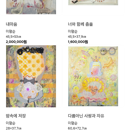
내마음
너와 함께 춤을
이명순
이명순
45.5×53㎝
45.5×37.9㎝
2,000,000원
1,600,000원
맘속에 저장
다름아닌 사랑과 자유
이명순
이명순
28×37.7㎝
60.6×72.7㎝