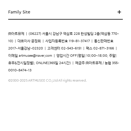
Family Site
㈜아트뮤제
|
(06227) 서울시 강남구 역삼로 228 한성빌딩 2층(역삼동 770-
10)
|
대표이사 문정희
|
사업자등록번호 119-81-37417
|
통신판매번호
2017-서울강남-02320
|
고객센터 02-543-6151
|
팩스 02-871-3166
|
이메일
artmusee@naver.com
|
영업시간 OFF(평일| 10:00~18:00, 주말|
휴무&전시일정별), ONLINE(365일 24시간)
|
예금주 ㈜아트뮤제 / 농협 355-
0010-8474-13
©2000-2025 ARTMUSEE CO.,Ltd All rights reserved.