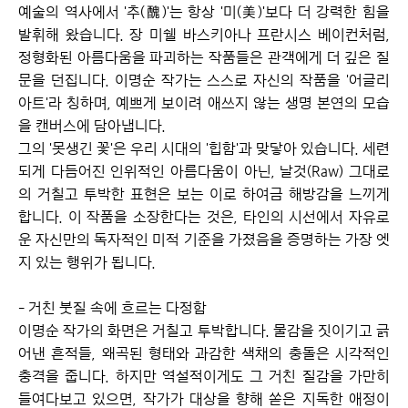
예술의 역사에서 '추(醜)'는 항상 '미(美)'보다 더 강력한 힘을 
발휘해 왔습니다. 장 미쉘 바스키아나 프란시스 베이컨처럼, 
정형화된 아름다움을 파괴하는 작품들은 관객에게 더 깊은 질
문을 던집니다. 이명순 작가는 스스로 자신의 작품을 '어글리 
아트'라 칭하며, 예쁘게 보이려 애쓰지 않는 생명 본연의 모습
을 캔버스에 담아냅니다.

그의 '못생긴 꽃'은 우리 시대의 '힙함'과 맞닿아 있습니다. 세련
되게 다듬어진 인위적인 아름다움이 아닌, 날것(Raw) 그대로
의 거칠고 투박한 표현은 보는 이로 하여금 해방감을 느끼게 
합니다. 이 작품을 소장한다는 것은, 타인의 시선에서 자유로
운 자신만의 독자적인 미적 기준을 가졌음을 증명하는 가장 엣
지 있는 행위가 됩니다.

- 거친 붓질 속에 흐르는 다정함

이명순 작가의 화면은 거칠고 투박합니다. 물감을 짓이기고 긁
어낸 흔적들, 왜곡된 형태와 과감한 색채의 충돌은 시각적인 
충격을 줍니다. 하지만 역설적이게도 그 거친 질감을 가만히 
들여다보고 있으면, 작가가 대상을 향해 쏟은 지독한 애정이 