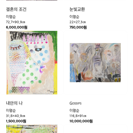
결혼의 조건
눈빛교환
이명순
이명순
72.7×90.9㎝
22×27.3㎝
6,000,000원
750,000원
내안의 나
Gossips
이명순
이명순
31.8×40.9㎝
116.8×91㎝
1,500,000원
10,000,000원