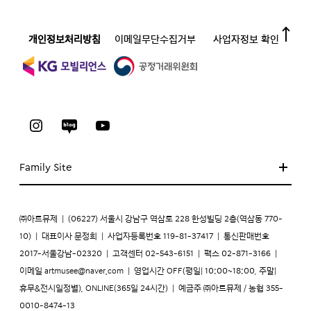
개인정보처리방침
이메일무단수집거부
사업자정보 확인
Family Site
㈜아트뮤제
|
(06227) 서울시 강남구 역삼로 228 한성빌딩 2층(역삼동 770-
10)
|
대표이사 문정희
|
사업자등록번호 119-81-37417
|
통신판매번호
2017-서울강남-02320
|
고객센터 02-543-6151
|
팩스 02-871-3166
|
이메일
artmusee@naver.com
|
영업시간 OFF(평일| 10:00~18:00, 주말|
휴무&전시일정별), ONLINE(365일 24시간)
|
예금주 ㈜아트뮤제 / 농협 355-
0010-8474-13