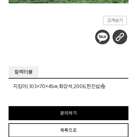
크게보기
컬렉터블
지킴이I,
103×70×45㎝,
화강석,
2006,
한진섭
문의하기
목록으로