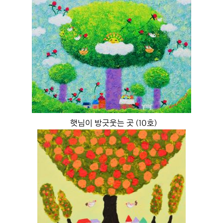
햇님이 방긋웃는 곳 (10호)