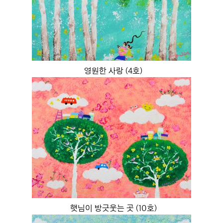
영원한 사랑 (4호)
햇님이 방긋웃는 곳 (10호)