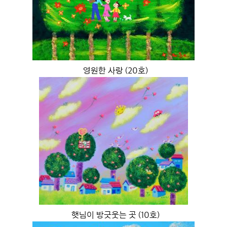
영원한 사랑 (20호)
햇님이 방긋웃는 곳 (10호)