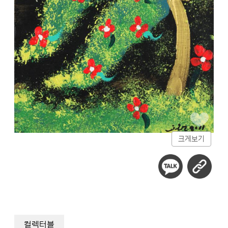
크게보기
컬렉터블