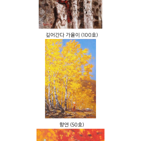
깊어간다 가을이 (100호)
향연 (50호)