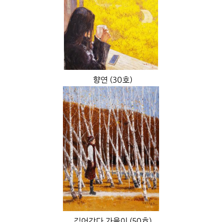
향연 (30호)
깊어간다 가을이 (50호)