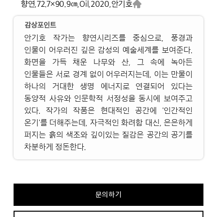
향연,
72.7×90.9㎝,
Oil,
2020,
안기호
감상포인트
안기호 작가는 향연시리즈를 중심으로, 풍경과
인물이 어우러진 깊은 감성의 예술세계를 보여준다.
화면을 가득 채운 나무와 산, 그 속에 녹아든
인물들은 서로 경계 없이 어우러지는데, 이는 만물이
하나의 거대한 생명 에너지로 연결되어 있다는
동양적 사유와 인문학적 서정성을 동시에 보여주고
있다. 작가의 작품은 현대적인 공간에 '인간적인
온기'를 더해주는데, 자극적인 화려함 대신, 은은하게
퍼지는 흙의 색조와 깊이있는 질감은 공간의 공기를
차분하게 정돈한다.
문의하기