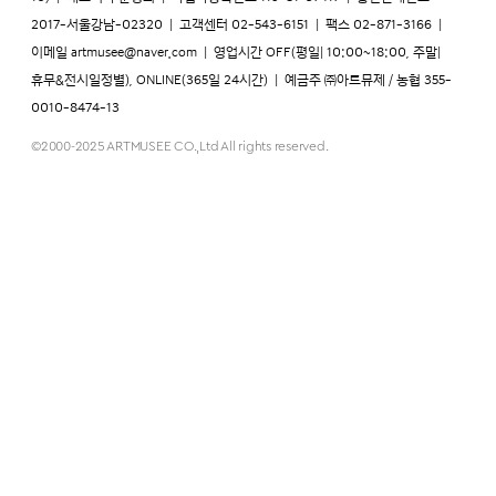
2017-서울강남-02320
|
고객센터 02-543-6151
|
팩스 02-871-3166
|
이메일
artmusee@naver.com
|
영업시간 OFF(평일| 10:00~18:00, 주말|
휴무&전시일정별), ONLINE(365일 24시간)
|
예금주 ㈜아트뮤제 / 농협 355-
0010-8474-13
©2000-2025 ARTMUSEE CO.,Ltd All rights reserved.