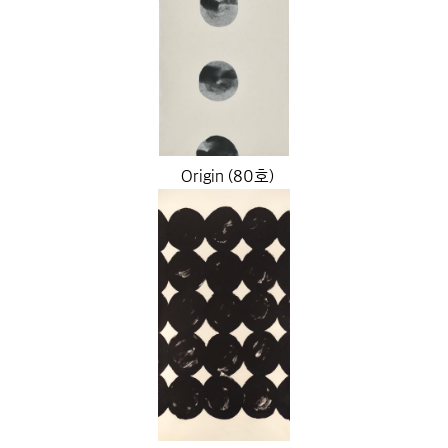
Origin (80호)