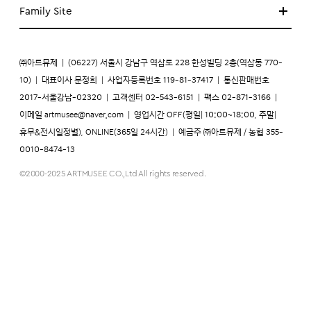
Family Site
㈜아트뮤제
|
(06227) 서울시 강남구 역삼로 228 한성빌딩 2층(역삼동 770-
10)
|
대표이사 문정희
|
사업자등록번호 119-81-37417
|
통신판매번호
2017-서울강남-02320
|
고객센터 02-543-6151
|
팩스 02-871-3166
|
이메일
artmusee@naver.com
|
영업시간 OFF(평일| 10:00~18:00, 주말|
휴무&전시일정별), ONLINE(365일 24시간)
|
예금주 ㈜아트뮤제 / 농협 355-
0010-8474-13
©2000-2025 ARTMUSEE CO.,Ltd All rights reserved.