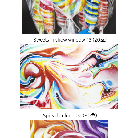
Sweets in show window-13 (20호)
Spread colour-02 (80호)