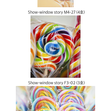
Show-window story M4-27 (4호)
Show-window story F3-02 (3호)