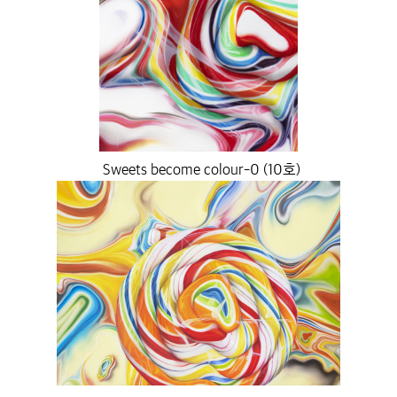
Sweets become colour-0 (10호)