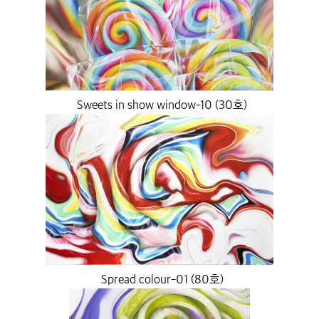
Sweets in show window-10 (30호)
Spread colour-01 (80호)