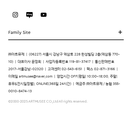
Family Site
㈜아트뮤제
|
(06227) 서울시 강남구 역삼로 228 한성빌딩 2층(역삼동 770-
10)
|
대표이사 문정희
|
사업자등록번호 119-81-37417
|
통신판매번호
2017-서울강남-02320
|
고객센터 02-543-6151
|
팩스 02-871-3166
|
이메일
artmusee@naver.com
|
영업시간 OFF(평일| 10:00~18:00, 주말|
휴무&전시일정별), ONLINE(365일 24시간)
|
예금주 ㈜아트뮤제 / 농협 355-
0010-8474-13
©2000-2025 ARTMUSEE CO.,Ltd All rights reserved.