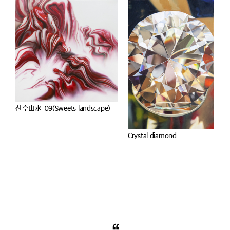
산수山水_09(Sweets landscape)
Crystal diamond