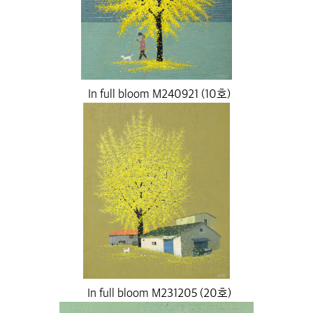
In full bloom M240921 (10호)
In full bloom M231205 (20호)