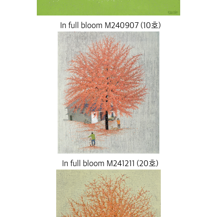
In full bloom M240907 (10호)
In full bloom M241211 (20호)