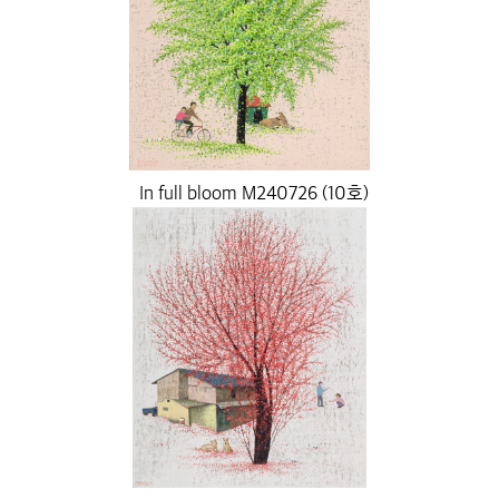
In full bloom M240726 (10호)