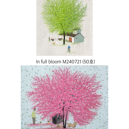
In full bloom M240721 (50호)