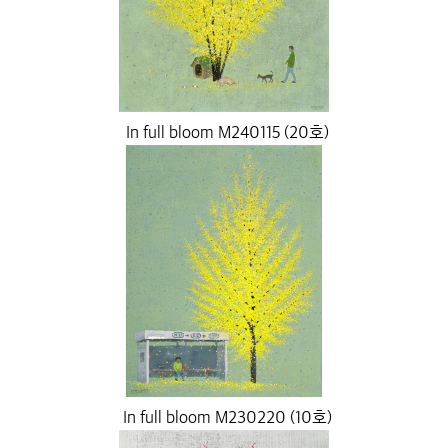
In full bloom M240115 (20호)
In full bloom M230220 (10호)