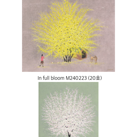
In full bloom M240223 (20호)