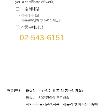
you a certificate of work.
보증서내용
작품상세정보
작품구매날짜 및 아트뮤제날인
작품구매상담
02-543-6151
배송안내
배송일 : 5-12일이내 (토,일 공휴일 제외)
배송비 : 30만원이상 무료배송
해외주문,도서산간,작품무게,규격 및 파손성 여부에