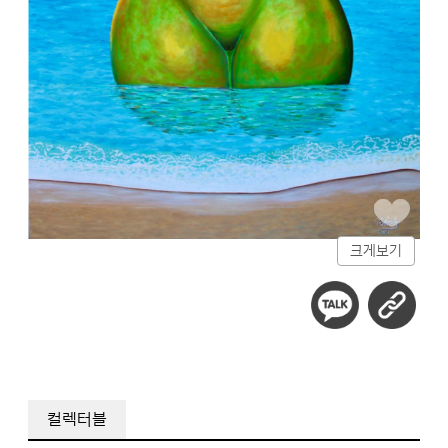
크게보기
컬렉터블