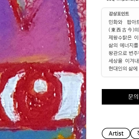
감상포인트
민화와 팝아
(東西古今)의
제왕수탉은 이
삶의 에너지를
왕관으로 변주된
세상을 이겨내
현대인의 삶에
문
Artist