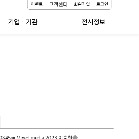
고객센터
이벤트
회원가입
로그인
기업ㆍ기관
전시정보
9×45㎝,
Mixed media,
2023,
이승철