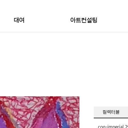
대여
아트컨설팅
컬렉터블
coq-imperial,
2