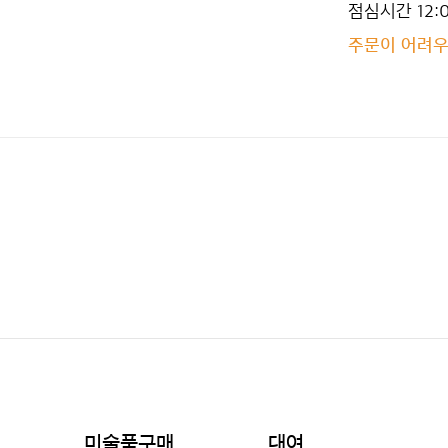
점심시간 12:00
주문이 어려우시
미술품구매
대여