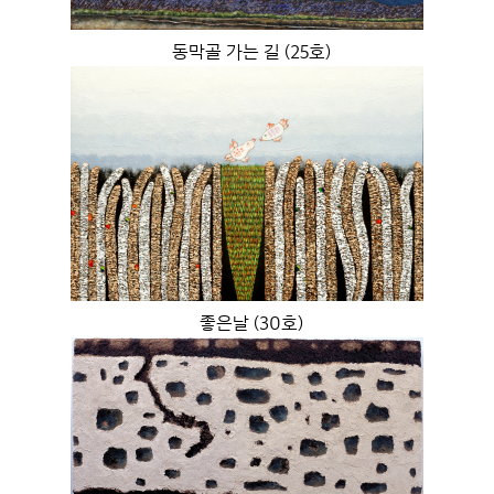
동막골 가는 길 (25호)
좋은날 (30호)