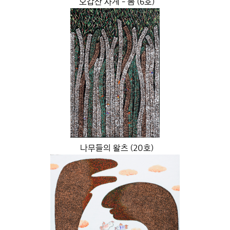
오갑산 사계 - 봄 (6호)
나무들의 왈츠 (20호)