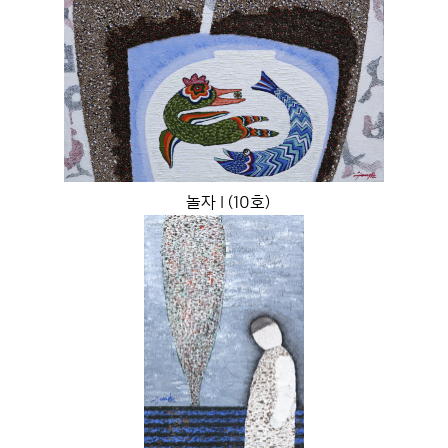
놀자 I (10호)