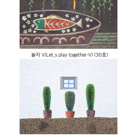
놀자 V(Let_s play together-V) (30호)