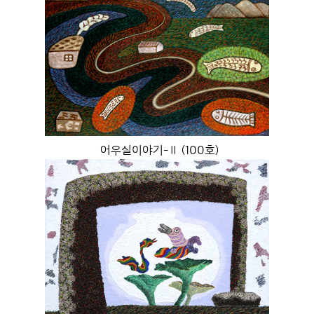
어우실이야기-Ⅱ (100호)