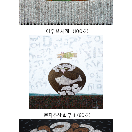
어우실 사계 I (100호)
문자추상 화무Ⅱ (60호)