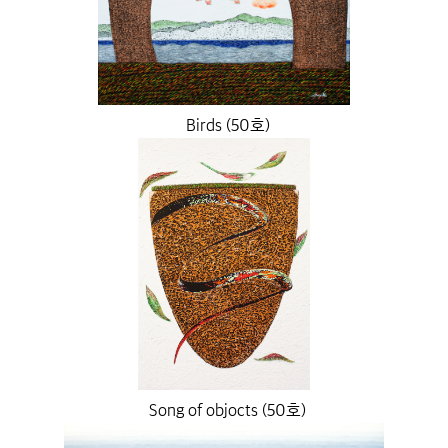
Birds (50호)
Song of objocts (50호)