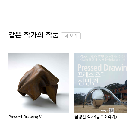
같은 작가의 작품
더 보기
Pressed DrawingⅣ
심병건 작가(금속조각가)