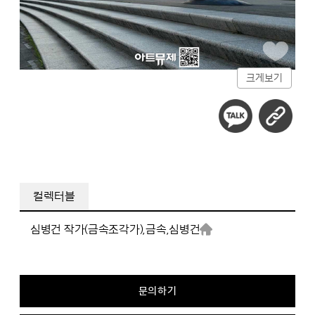
크게보기
컬렉터블
심병건 작가(금속조각가),
금속,
심병건
문의하기