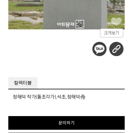
크게보기
컬렉터블
정해덕 작가(돌조각가),
석조,
정해덕
문의하기