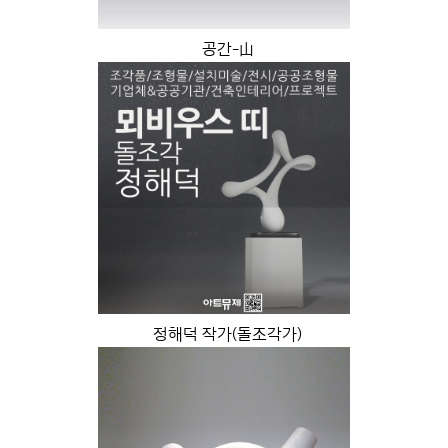
공간-山
정해덕 작가(돌조각가)