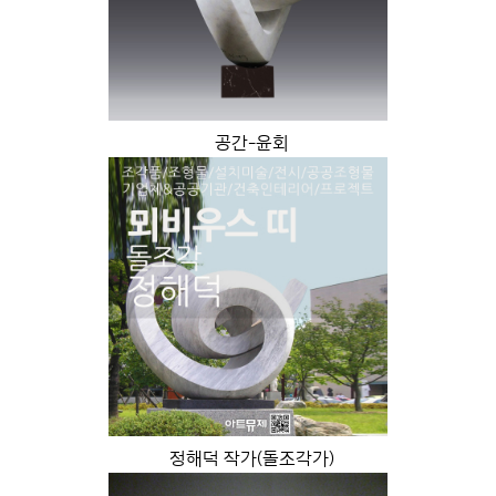
공간-윤회
정해덕 작가(돌조각가)