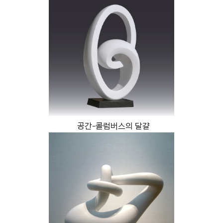
공간-콜럼버스의 달걀