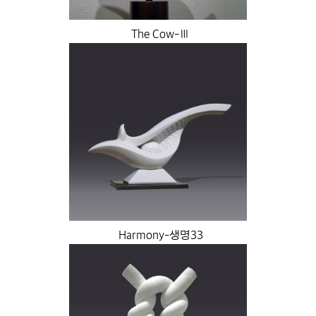
The Cow-Ⅲ
Harmony-생명33