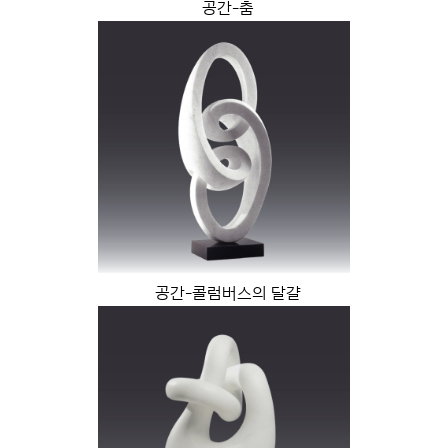
공간-춤
공간-콜럼버스의 달걀