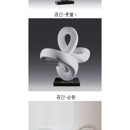
공간-촛불Ⅰ
공간-순환