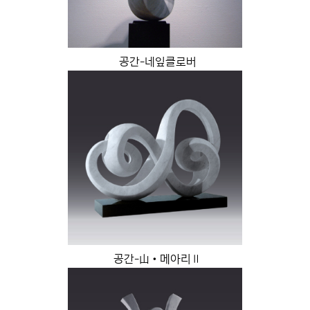
공간-네잎클로버
공간-山•메아리Ⅱ