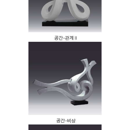
공간-관계Ⅱ
공간-비상