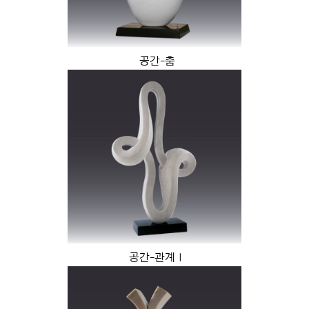
공간-춤
공간-관계Ⅰ