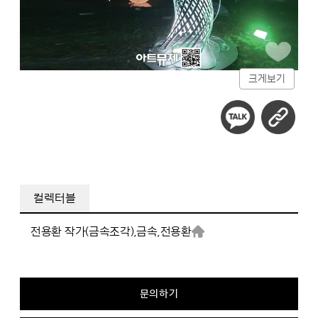
크게보기
컬렉터블
전용환 작가(금속조각),
금속,
전용환
문의하기