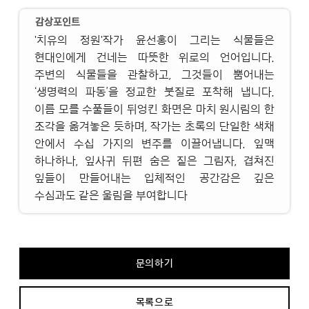
감상포인트
'치유의 정원'작가 윤선홍이 그리는 식물들은
현대인에게 건네는 따뜻한 위로의 언어입니다.
주변의 식물들을 관찰하고, 그것들이 뿜어내는
‘생명력의 파동’을 정교한 붓질로 포착해 냅니다.
이름 모를 수풀들이 뒤엉킨 화면은 마치 원시림의 한
조각을 옮겨놓은 듯하며, 작가는 초록의 단일한 색채
안에서 수십 가지의 변주를 이끌어냅니다. 잎맥
하나하나, 잎사귀 뒤편 숨은 짙은 그림자, 겹쳐진
잎들이 만들어내는 입체적인 공간감은 깊은
수심과도 같은 울림을 부여합니다
문의하기
목록으로