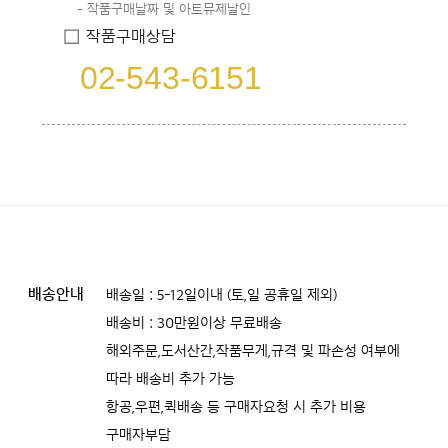
작품구매날짜 및 아트뮤제날인
작품구매상담
02-543-6151
배송안내
배송일 : 5-12일이내 (토,일 공휴일 제외)
배송비 : 30만원이상 무료배송
해외주문,도서산간,작품무게,규격 및 파손성 여부에
따라 배송비 추가 가능
항공,우편,퀵배송 등 구매자요청 시 추가 비용
구매자부담