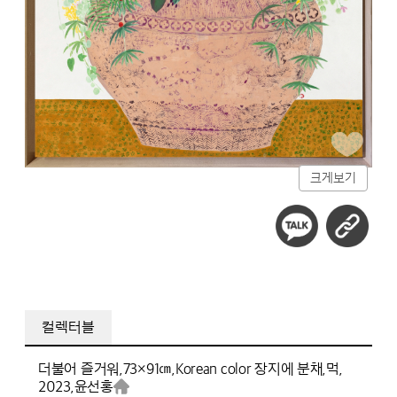
크게보기
컬렉터블
더불어 즐거워,
73×91㎝,
Korean color 장지에 분채,먹,
2023,
윤선홍