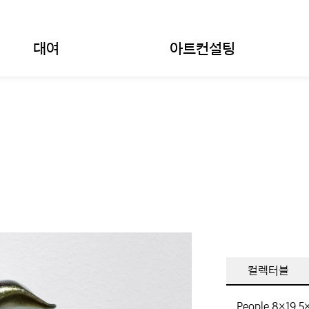
대여
아트컨설팅
컬렉터블
People,
8×19.5