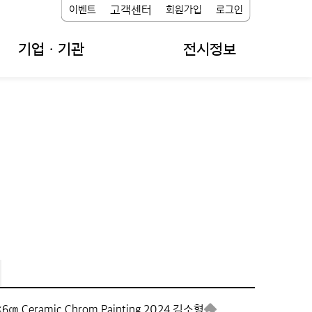
고객센터
이벤트
회원가입
로그인
기업ㆍ기관
전시정보
×6㎝,
Ceramic Chrom Painting,
2024,
김소형