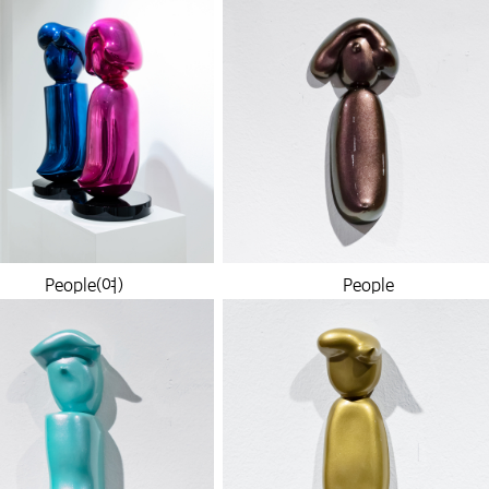
People(여)
People