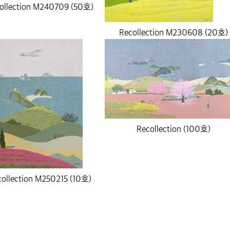
ollection M240709 (50호)
Recollection M230608 (20호)
Recollection (100호)
collection M250215 (10호)