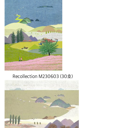
Recollection M230603 (30호)