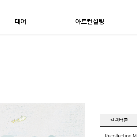
대여
아트컨설팅
컬렉터블
Recollection 