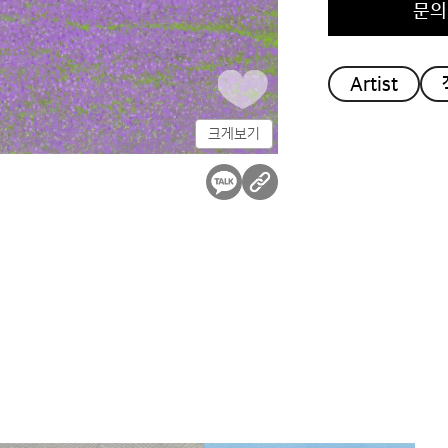
문
Artist
크게보기