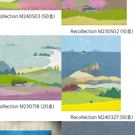
ollection M240503 (50호)
Recollection M230502 (10호)
ollection M230718 (20호)
Recollection M240327 (50호)