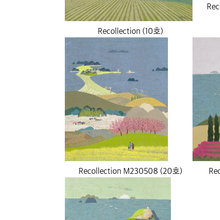
Rec
Recollection (10호)
Recollection M230508 (20호)
Re