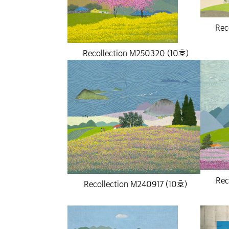
Rec
Recollection M250320 (10호)
Rec
Recollection M240917 (10호)