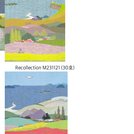
Recollection M231121 (30호)