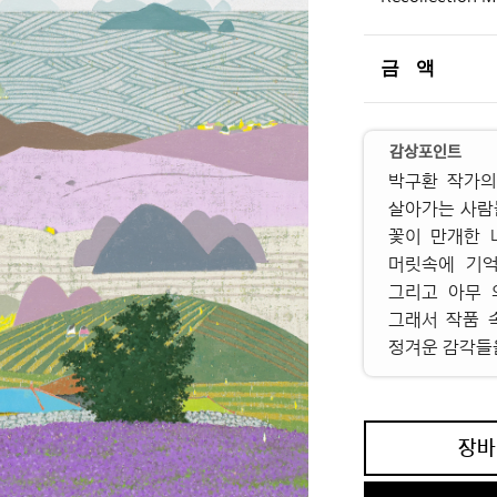
금 액
감상포인트
박구환 작가의
살아가는 사람
꽃이 만개한 
머릿속에 기억
그리고 아무 
그래서 작품 
정겨운 감각들을
장