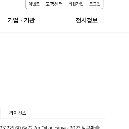
고객센터
이벤트
회원가입
로그인
기업ㆍ기관
전시정보
라이선스
M231225,
60.6×72.7㎝,
Oil on canvas,
2023,
박구환