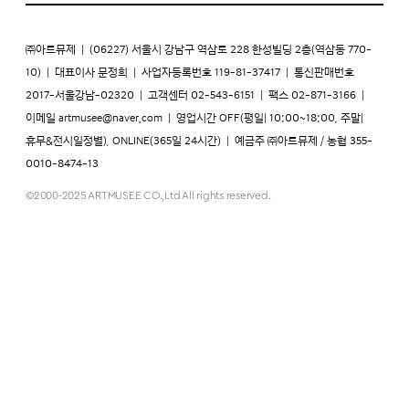
㈜아트뮤제
|
(06227) 서울시 강남구 역삼로 228 한성빌딩 2층(역삼동 770-
10)
|
대표이사 문정희
|
사업자등록번호 119-81-37417
|
통신판매번호
2017-서울강남-02320
|
고객센터 02-543-6151
|
팩스 02-871-3166
|
이메일
artmusee@naver.com
|
영업시간 OFF(평일| 10:00~18:00, 주말|
휴무&전시일정별), ONLINE(365일 24시간)
|
예금주 ㈜아트뮤제 / 농협 355-
0010-8474-13
©2000-2025 ARTMUSEE CO.,Ltd All rights reserved.