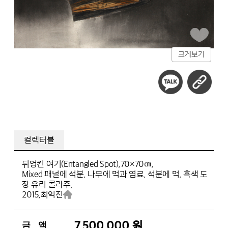
크게보기
컬렉터블
뒤엉킨 여기(Entangled Spot),
70×70㎝,
Mixed 패널에 석분, 나무에 먹과 염료, 석분에 먹, 흑색 도
장 유리 콜라주,
2015,
최익진
7,500,000 원
금 액