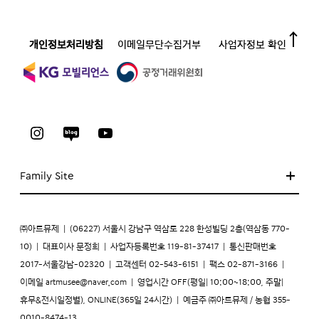
개인정보처리방침
이메일무단수집거부
사업자정보 확인
Family Site
㈜아트뮤제
|
(06227) 서울시 강남구 역삼로 228 한성빌딩 2층(역삼동 770-
10)
|
대표이사 문정희
|
사업자등록번호 119-81-37417
|
통신판매번호
2017-서울강남-02320
|
고객센터 02-543-6151
|
팩스 02-871-3166
|
이메일
artmusee@naver.com
|
영업시간 OFF(평일| 10:00~18:00, 주말|
휴무&전시일정별), ONLINE(365일 24시간)
|
예금주 ㈜아트뮤제 / 농협 355-
0010-8474-13