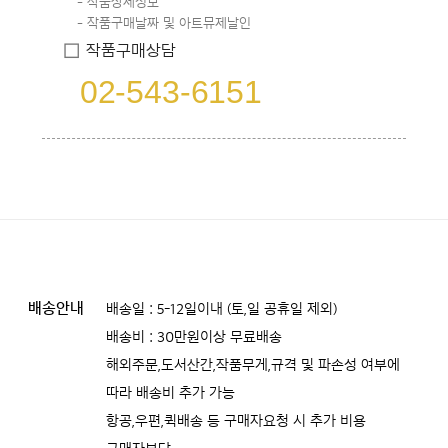
작품상세정보
작품구매날짜 및 아트뮤제날인
작품구매상담
02-543-6151
배송안내
배송일 : 5-12일이내 (토,일 공휴일 제외)
배송비 : 30만원이상 무료배송
해외주문,도서산간,작품무게,규격 및 파손성 여부에
따라 배송비 추가 가능
항공,우편,퀵배송 등 구매자요청 시 추가 비용