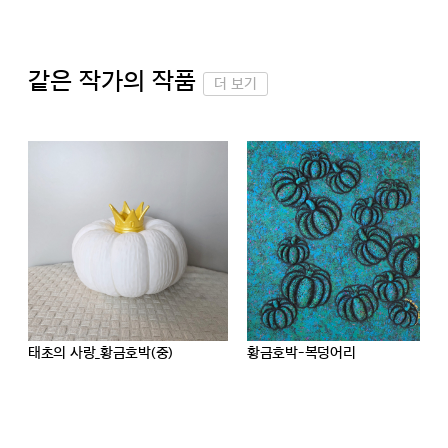
같은 작가의 작품
더 보기
황금호박-복덩어리
황금호박-밝은 빛이 내리는 밤