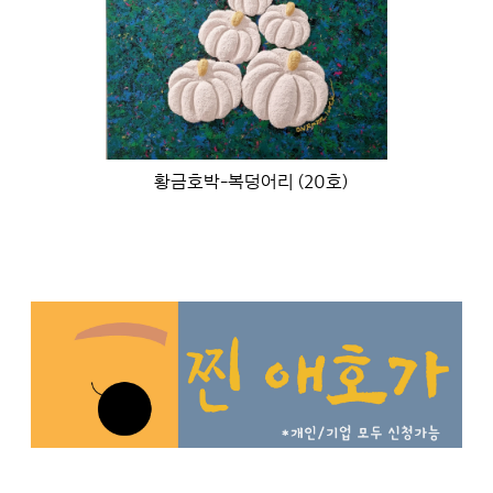
황금호박-복덩어리 (20호)