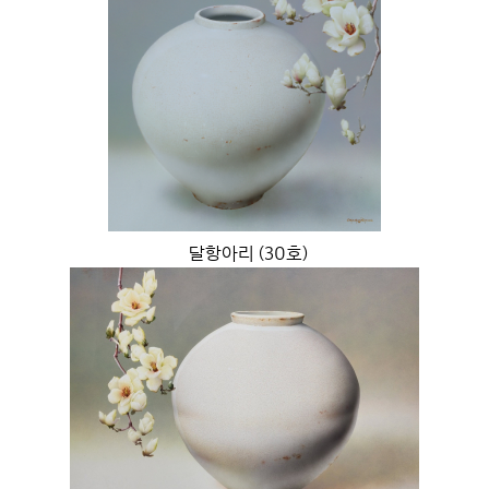
달항아리 (30호)