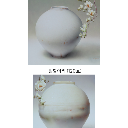
달항아리 (120호)