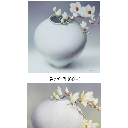
달항아리 (60호)