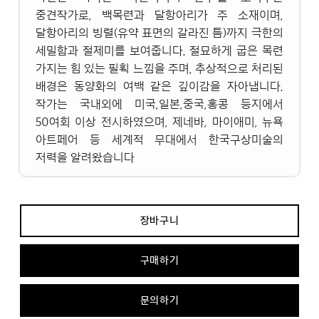
중견작가로, 백목련과 달항아리가 주 소재이며,
달항아리의 빙렬(유약 표면의 갈라진 틈)까지 극한의
세밀함과 절제미를 보여줍니다. 절묘하게 굽은 목련
가지는 힘 있는 필획 느낌을 주며, 추상적으로 처리된
배경은 동양화의 여백 같은 깊이감을 자아냅니다.
작가는 국내외에 미국,일본,중국,홍콩 등지에서
50여회 이상 전시하였으며, 제네바, 마이애미, 뉴욕
아트페어 등 세계적 무대에서 한국구상미술의
저력을 알려왔습니다
장바구니
구매하기
문의하기