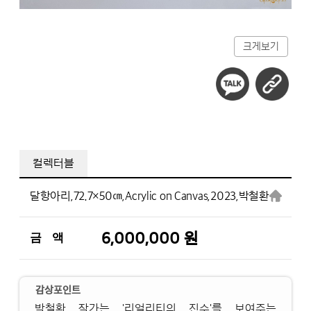
크게보기
컬렉터블
달항아리,
72.7×50㎝,
Acrylic on Canvas,
2023,
박철환
6,000,000 원
금 액
감상포인트
박철환 작가는 '리얼리티의 진수'를 보여주는