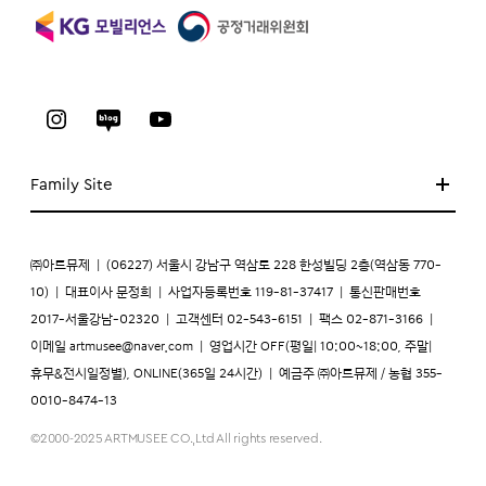
Family Site
㈜아트뮤제
|
(06227) 서울시 강남구 역삼로 228 한성빌딩 2층(역삼동 770-
10)
|
대표이사 문정희
|
사업자등록번호 119-81-37417
|
통신판매번호
2017-서울강남-02320
|
고객센터 02-543-6151
|
팩스 02-871-3166
|
이메일
artmusee@naver.com
|
영업시간 OFF(평일| 10:00~18:00, 주말|
휴무&전시일정별), ONLINE(365일 24시간)
|
예금주 ㈜아트뮤제 / 농협 355-
0010-8474-13
©2000-2025 ARTMUSEE CO.,Ltd All rights reserved.