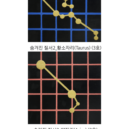
숨겨진 질서2_황소자리(Taurus) (3호)