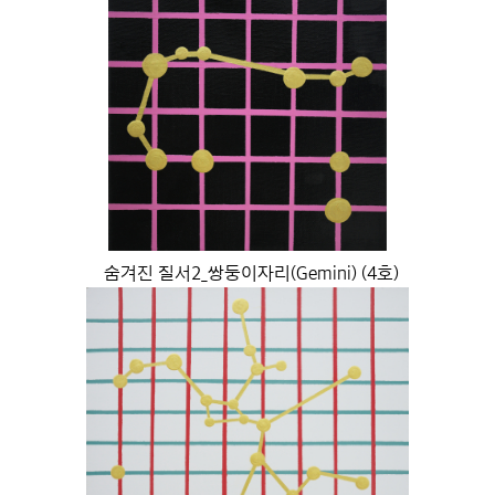
숨겨진 질서2_쌍둥이자리(Gemini) (4호)