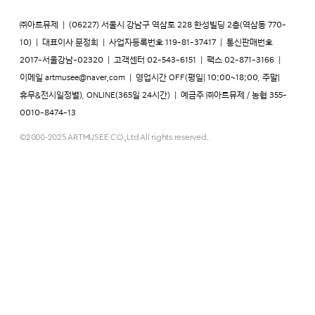
㈜아트뮤제
|
(06227) 서울시 강남구 역삼로 228 한성빌딩 2층(역삼동 770-
10)
|
대표이사 문정희
|
사업자등록번호 119-81-37417
|
통신판매번호
2017-서울강남-02320
|
고객센터 02-543-6151
|
팩스 02-871-3166
|
이메일
artmusee@naver.com
|
영업시간 OFF(평일| 10:00~18:00, 주말|
휴무&전시일정별), ONLINE(365일 24시간)
|
예금주 ㈜아트뮤제 / 농협 355-
0010-8474-13
©2000-2025 ARTMUSEE CO.,Ltd All rights reserved.