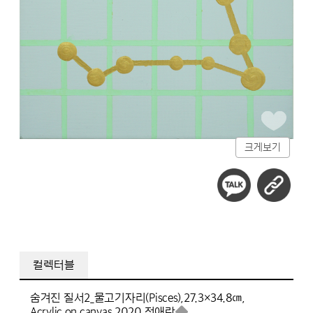
크게보기
컬렉터블
숨겨진 질서2_물고기자리(Pisces),
27.3×34.8㎝,
Acrylic on canvas,
2020,
정애란