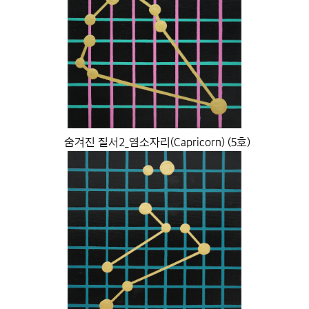
숨겨진 질서2_염소자리(Capricorn) (5호)