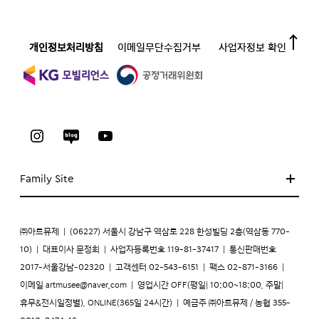
개인정보처리방침
이메일무단수집거부
사업자정보 확인
Family Site
㈜아트뮤제
|
(06227) 서울시 강남구 역삼로 228 한성빌딩 2층(역삼동 770-
10)
|
대표이사 문정희
|
사업자등록번호 119-81-37417
|
통신판매번호
2017-서울강남-02320
|
고객센터 02-543-6151
|
팩스 02-871-3166
|
이메일
artmusee@naver.com
|
영업시간 OFF(평일| 10:00~18:00, 주말|
휴무&전시일정별), ONLINE(365일 24시간)
|
예금주 ㈜아트뮤제 / 농협 355-