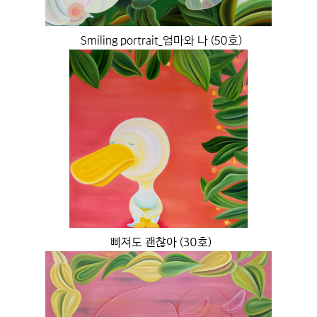
Smiling portrait_엄마와 나 (50호)
삐져도 괜찮아 (30호)