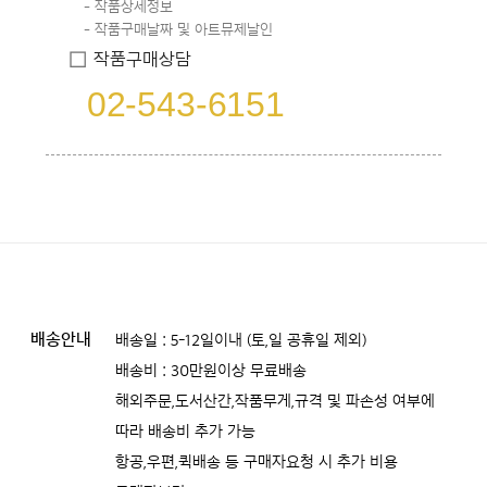
작품상세정보
작품구매날짜 및 아트뮤제날인
작품구매상담
02-543-6151
배송안내
배송일 : 5-12일이내 (토,일 공휴일 제외)
배송비 : 30만원이상 무료배송
해외주문,도서산간,작품무게,규격 및 파손성 여부에
따라 배송비 추가 가능
항공,우편,퀵배송 등 구매자요청 시 추가 비용