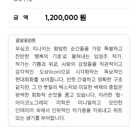
1,200,000 원
금 액
감상포인트
무심코 지나치는 평범한 순간들을 가장 특별하고
찬란한 '행복의 기호'로 펼쳐내는 임영주 작가.
작가는 기쁨과 위로, 사랑의 감정들을 직관적이고
감각적인 도상(Icon)으로 시각화하는 독보적인
현대회화를 보여줍니다. 언뜻 간결하고 명확한 구조
같지만, 그 안 붓질의 텍스처와 미묘한 색채의 중첩은
완벽한 회화적 손맛을 품고 있습니다. 이러한 ‘팝-
아이코노그래피’ 미학은 미니멀하고 모던한
인테리어 속에서 인위적인 차가움을 지워내고 위트
있는 생기를 부여합니다.