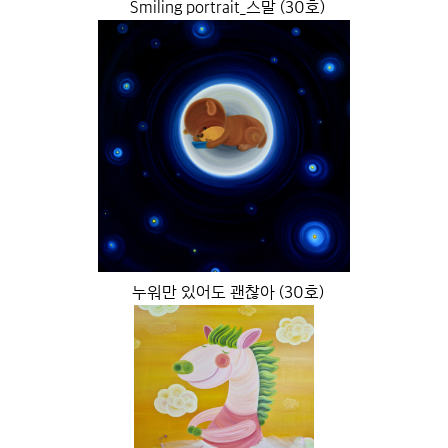
Smiling portrait_스말 (30호)
누워만 있어도 괜찮아 (30호)