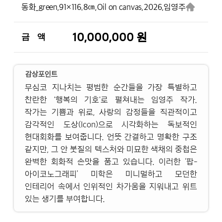
동화_green,
91×116.8㎝,
Oil on canvas,
2026,
임영주
10,000,000 원
금 액
감상포인트
무심코 지나치는 평범한 순간들을 가장 특별하고
찬란한 '행복의 기호'로 펼쳐내는 임영주 작가.
작가는 기쁨과 위로, 사랑의 감정들을 직관적이고
감각적인 도상(Icon)으로 시각화하는 독보적인
현대회화를 보여줍니다. 언뜻 간결하고 명확한 구조
같지만, 그 안 붓질의 텍스처와 미묘한 색채의 중첩은
완벽한 회화적 손맛을 품고 있습니다. 이러한 ‘팝-
아이코노그래피’ 미학은 미니멀하고 모던한
인테리어 속에서 인위적인 차가움을 지워내고 위트
있는 생기를 부여합니다.