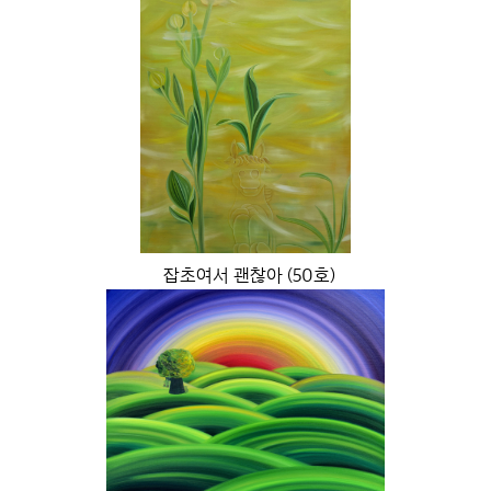
잡초여서 괜찮아 (50호)