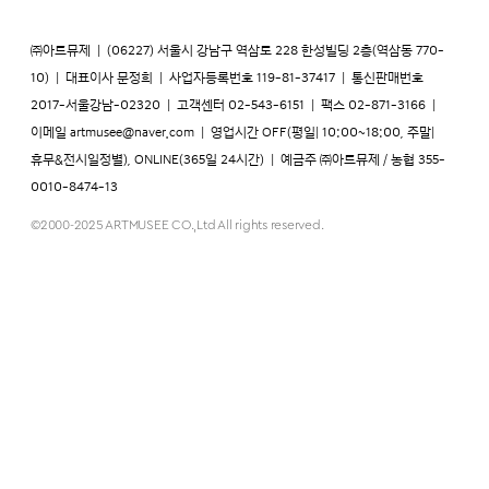
㈜아트뮤제
|
(06227) 서울시 강남구 역삼로 228 한성빌딩 2층(역삼동 770-
10)
|
대표이사 문정희
|
사업자등록번호 119-81-37417
|
통신판매번호
2017-서울강남-02320
|
고객센터 02-543-6151
|
팩스 02-871-3166
|
이메일
artmusee@naver.com
|
영업시간 OFF(평일| 10:00~18:00, 주말|
휴무&전시일정별), ONLINE(365일 24시간)
|
예금주 ㈜아트뮤제 / 농협 355-
0010-8474-13
©2000-2025 ARTMUSEE CO.,Ltd All rights reserved.