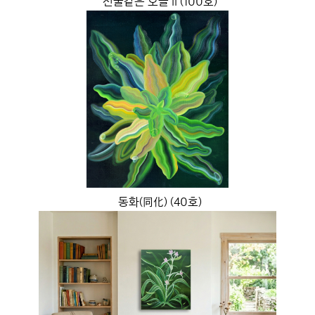
선물같은 오늘 II (100호)
동화(同化) (40호)