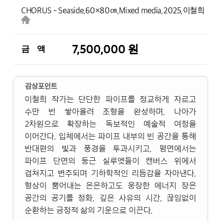
CHORUS - Seaside,
60×80㎝,
Mixed media,
2025,
이철희
7,500,000 원
금 액
감상포인트
이철희 작가는 단단한 파이프를 정교하게 자르고
수만 번 쌓아올려 조형을 완성하며, 나아가
2차원으로 확장하는 독보적인 예술적 여정을
이어간다. 입체에서는 파이프 내부의 빈 공간을 통해
반대편의 빛과 풍경을 투과시키고, 평면에서는
파이프 단면의 둥근 실루엣들이 캔버스 위에서
겹쳐지고 변주되며 기하학적인 리듬감을 자아낸다.
형상이 뿜어내는 은은하고도 웅장한 에너지 장은
공간의 공기를 정화, 깊은 사유의 시간, 끊임없이
순환하는 긍정적 삶의 기운으로 이끈다.