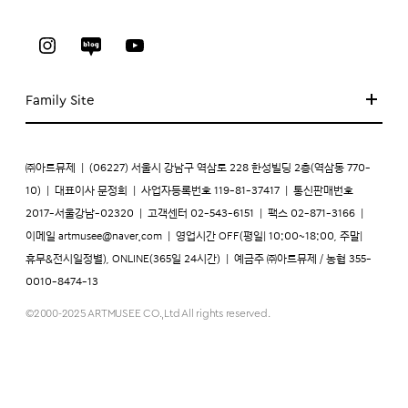
Family Site
㈜아트뮤제
|
(06227) 서울시 강남구 역삼로 228 한성빌딩 2층(역삼동 770-
10)
|
대표이사 문정희
|
사업자등록번호 119-81-37417
|
통신판매번호
2017-서울강남-02320
|
고객센터 02-543-6151
|
팩스 02-871-3166
|
이메일
artmusee@naver.com
|
영업시간 OFF(평일| 10:00~18:00, 주말|
휴무&전시일정별), ONLINE(365일 24시간)
|
예금주 ㈜아트뮤제 / 농협 355-
0010-8474-13
©2000-2025 ARTMUSEE CO.,Ltd All rights reserved.