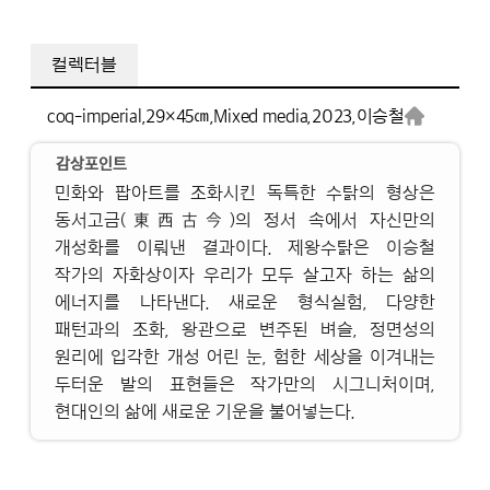
컬렉터블
coq-imperial,
29×45㎝,
Mixed media,
2023,
이승철
감상포인트
민화와 팝아트를 조화시킨 독특한 수탉의 형상은
동서고금(東西古今)의 정서 속에서 자신만의
개성화를 이뤄낸 결과이다. 제왕수탉은 이승철
작가의 자화상이자 우리가 모두 살고자 하는 삶의
에너지를 나타낸다. 새로운 형식실험, 다양한
패턴과의 조화, 왕관으로 변주된 벼슬, 정면성의
원리에 입각한 개성 어린 눈, 험한 세상을 이겨내는
두터운 발의 표현들은 작가만의 시그니처이며,
현대인의 삶에 새로운 기운을 불어넣는다.