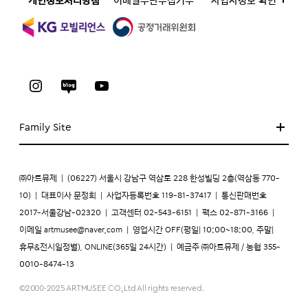
개인정보처리방침
이메일무단수집거부
사업자정보 확인
Family Site
㈜아트뮤제
|
(06227) 서울시 강남구 역삼로 228 한성빌딩 2층(역삼동 770-
10)
|
대표이사 문정희
|
사업자등록번호 119-81-37417
|
통신판매번호
2017-서울강남-02320
|
고객센터 02-543-6151
|
팩스 02-871-3166
|
이메일
artmusee@naver.com
|
영업시간 OFF(평일| 10:00~18:00, 주말|
휴무&전시일정별), ONLINE(365일 24시간)
|
예금주 ㈜아트뮤제 / 농협 355-
0010-8474-13
©2000-2025 ARTMUSEE CO.,Ltd All rights reserved.