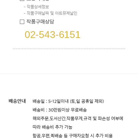
작품상세정보
작품구매날짜 및 아트뮤제날인
작품구매상담
02-543-6151
배송안내
배송일 : 5-12일이내 (토,일 공휴일 제외)
배송비 : 30만원이상 무료배송
해외주문,도서산간,작품무게,규격 및 파손성 여부에
따라 배송비 추가 가능
항공,우편,퀵배송 등 구매자요청 시 추가 비용