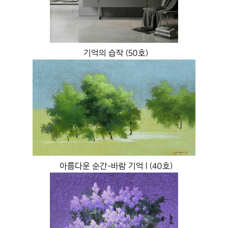
기억의 습작 (50호)
아름다운 순간-바람 기억 l (40호)