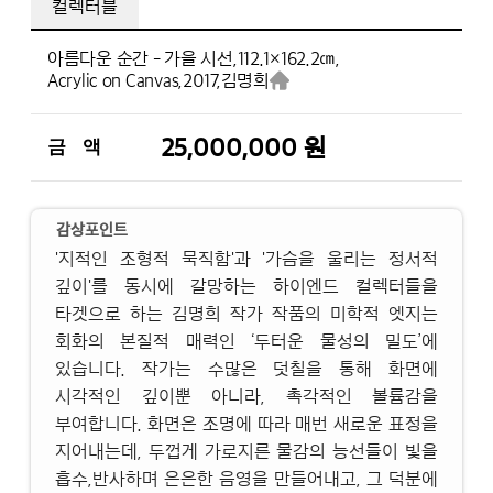
컬렉터블
아름다운 순간 - 가을 시선,
112.1×162.2㎝,
Acrylic on Canvas,
2017,
김명희
25,000,000 원
금 액
감상포인트
'지적인 조형적 묵직함'과 '가슴을 울리는 정서적
깊이'를 동시에 갈망하는 하이엔드 컬렉터들을
타겟으로 하는 김명희 작가 작품의 미학적 엣지는
회화의 본질적 매력인 ‘두터운 물성의 밀도’에
있습니다. 작가는 수많은 덧칠을 통해 화면에
시각적인 깊이뿐 아니라, 촉각적인 볼륨감을
부여합니다. 화면은 조명에 따라 매번 새로운 표정을
지어내는데, 두껍게 가로지른 물감의 능선들이 빛을
흡수,반사하며 은은한 음영을 만들어내고, 그 덕분에