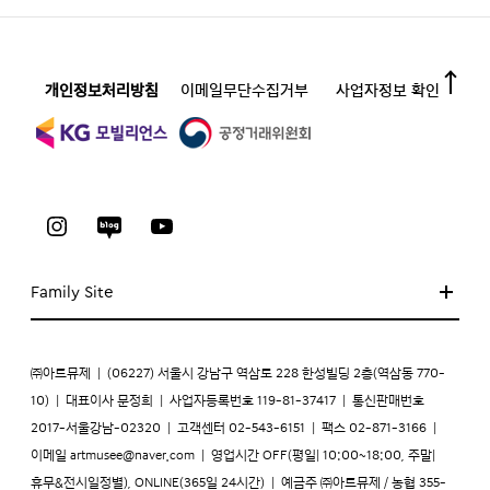
개인정보처리방침
이메일무단수집거부
사업자정보 확인
Family Site
㈜아트뮤제
|
(06227) 서울시 강남구 역삼로 228 한성빌딩 2층(역삼동 770-
10)
|
대표이사 문정희
|
사업자등록번호 119-81-37417
|
통신판매번호
2017-서울강남-02320
|
고객센터 02-543-6151
|
팩스 02-871-3166
|
이메일
artmusee@naver.com
|
영업시간 OFF(평일| 10:00~18:00, 주말|
휴무&전시일정별), ONLINE(365일 24시간)
|
예금주 ㈜아트뮤제 / 농협 355-