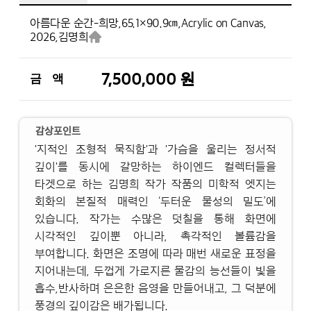
아름다운 순간-희망,
65.1×90.9㎝,
Acrylic on Canvas,
2026,
김명희
7,500,000 원
금 액
감상포인트
'지적인 조형적 묵직함'과 '가슴을 울리는 정서적
깊이'를 동시에 갈망하는 하이엔드 컬렉터들을
타겟으로 하는 김명희 작가 작품의 미학적 엣지는
회화의 본질적 매력인 ‘두터운 물성의 밀도’에
있습니다. 작가는 수많은 덧칠을 통해 화면에
시각적인 깊이뿐 아니라, 촉각적인 볼륨감을
부여합니다. 화면은 조명에 따라 매번 새로운 표정을
지어내는데, 두껍게 가로지른 물감의 능선들이 빛을
흡수,반사하며 은은한 음영을 만들어내고, 그 덕분에
풍경의 깊이감은 배가됩니다.