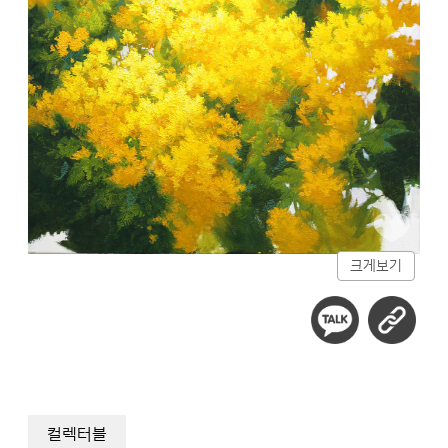
크게보기
컬렉터블