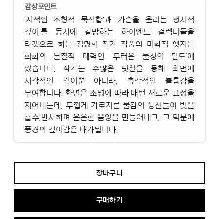
감상포인트
'지적인 조형적 묵직함'과 '가슴을 울리는 정서적
깊이'를 동시에 갈망하는 하이엔드 컬렉터들을
타겟으로 하는 김명희 작가 작품의 미학적 엣지는
회화의 본질적 매력인 ‘두터운 물성의 밀도’에
있습니다. 작가는 수많은 덧칠을 통해 화면에
시각적인 깊이뿐 아니라, 촉각적인 볼륨감을
부여합니다. 화면은 조명에 따라 매번 새로운 표정을
지어내는데, 두껍게 가로지른 물감의 능선들이 빛을
흡수,반사하며 은은한 음영을 만들어내고, 그 덕분에
풍경의 깊이감은 배가됩니다.
장바구니
구매하기