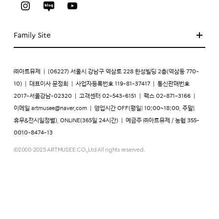
Family Site
㈜아트뮤제
|
(06227) 서울시 강남구 역삼로 228 한성빌딩 2층(역삼동 770-
10)
|
대표이사 문정희
|
사업자등록번호 119-81-37417
|
통신판매번호
2017-서울강남-02320
|
고객센터 02-543-6151
|
팩스 02-871-3166
|
이메일
artmusee@naver.com
|
영업시간 OFF(평일| 10:00~18:00, 주말|
휴무&전시일정별), ONLINE(365일 24시간)
|
예금주 ㈜아트뮤제 / 농협 355-
0010-8474-13
©2000-2025 ARTMUSEE CO.,Ltd All rights reserved.