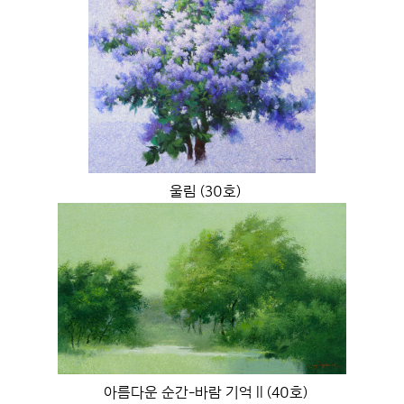
울림 (30호)
아름다운 순간-바람 기억 ll (40호)