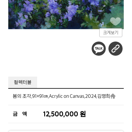
크게보기
컬렉터블
봄의 조각,
91×91㎝,
Acrylic on Canvas,
2024,
김명희
12,500,000 원
금 액