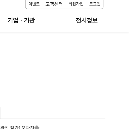
고객센터
이벤트
회원가입
로그인
기업ㆍ기관
전시정보
오관진 작가),
오관진