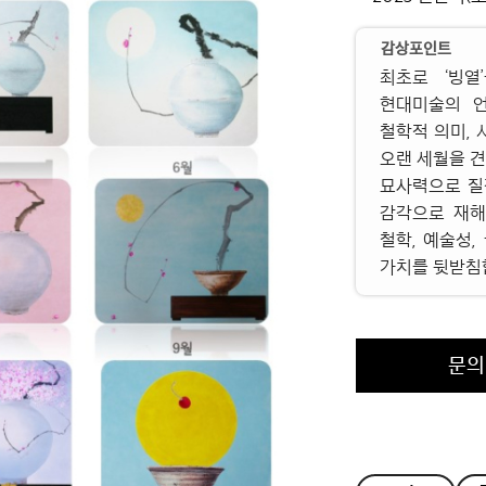
감상포인트
최초로 ‘빙
현대미술의 언
철학적 의미, 
오랜 세월을 
묘사력으로 질
감각으로 재해
철학, 예술성
가치를 뒷받침
문