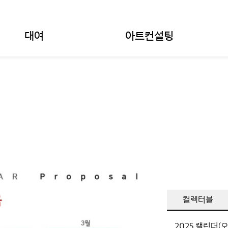
대여
아트컨설팅
컬렉터블
2025 캘린더(