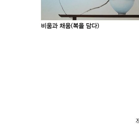
비움과 채움(꿈을 이루다)