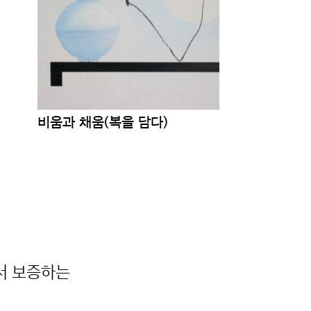
비움과 채움(복을 담다)