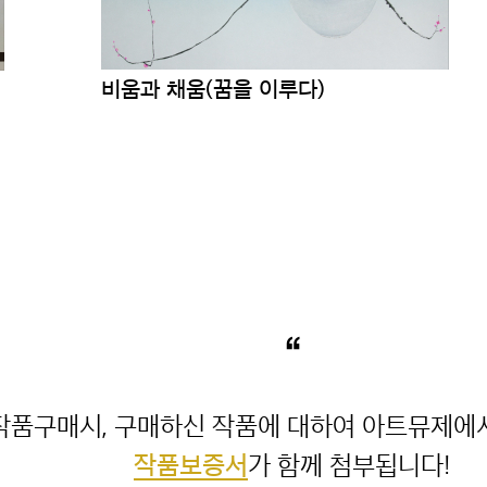
비움과 채움(복을 담다)
“
작품보증서