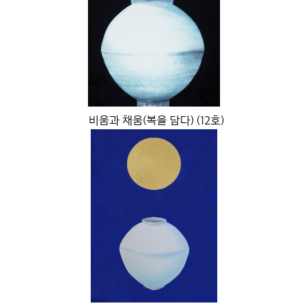
비움과 채움(복을 담다) (12호)