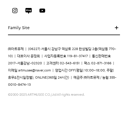
Family Site
㈜아트뮤제
|
(06227) 서울시 강남구 역삼로 228 한성빌딩 2층(역삼동 770-
10)
|
대표이사 문정희
|
사업자등록번호 119-81-37417
|
통신판매번호
2017-서울강남-02320
|
고객센터 02-543-6151
|
팩스 02-871-3166
|
이메일
artmusee@naver.com
|
영업시간 OFF(평일| 10:00~18:00, 주말|
휴무&전시일정별), ONLINE(365일 24시간)
|
예금주 ㈜아트뮤제 / 농협 355-
0010-8474-13
©2000-2025 ARTMUSEE CO.,Ltd All rights reserved.