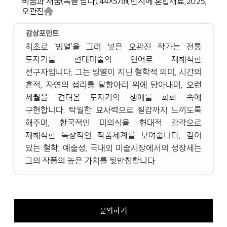
비움과 채움(복을 담다),
44×57㎝,
한지에 혼합재료,
2025,
오관진
감상포인트
최초로 ‘빙열’을 그려 넣은 오관진 작가는 전통
도자기를 현대미술의 언어로 재해석한
선구자입니다. 그는 빙열이 지닌 철학적 의미, 시간의
흔적, 자연의 섭리를 달항아리 위에 담아내며, 오랜
세월을 견뎌온 도자기의 생애를 회화 속에
구현합니다. 탁월한 묘사력으로 질감까지 느끼도록
해주며, 한국적인 미의식을 현대적 감각으로
재해석한 독창적인 작품세계를 보여줍니다. 깊이
있는 철학, 예술성, 국내외 미술시장에서의 성장세는
그의 작품의 높은 가치를 뒷받침합니다
문의하기