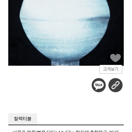
크게보기
컬렉터블