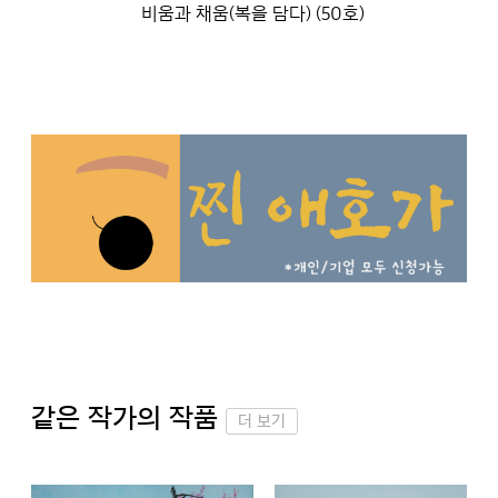
비움과 채움(복을 담다) (50호)
같은 작가의 작품
더 보기