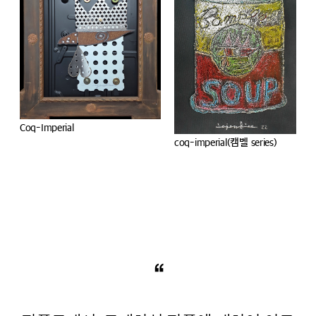
coq-imperial(캠벨 series)
Coq-Imperial
“