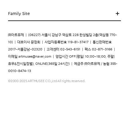
Family Site
㈜아트뮤제
|
(06227) 서울시 강남구 역삼로 228 한성빌딩 2층(역삼동 770-
10)
|
대표이사 문정희
|
사업자등록번호 119-81-37417
|
통신판매번호
2017-서울강남-02320
|
고객센터 02-543-6151
|
팩스 02-871-3166
|
이메일
artmusee@naver.com
|
영업시간 OFF(평일| 10:00~18:00, 주말|
휴무&전시일정별), ONLINE(365일 24시간)
|
예금주 ㈜아트뮤제 / 농협 355-
0010-8474-13
©2000-2025 ARTMUSEE CO.,Ltd All rights reserved.