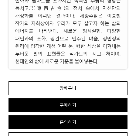
민화와 팝아트를 조화시킨 독특한 수탉의 형상은
동서고금(東西古今)의 정서 속에서 자신만의
개성화를 이뤄낸 결과이다. 제왕수탉은 이승철
작가의 자화상이자 우리가 모두 살고자 하는 삶의
에너지를 나타낸다. 새로운 형식실험, 다양한
패턴과의 조화, 왕관으로 변주된 벼슬, 정면성의
원리에 입각한 개성 어린 눈, 험한 세상을 이겨내는
두터운 발의 표현들은 작가만의 시그니처이며,
현대인의 삶에 새로운 기운을 불어넣는다.
장바구니
구매하기
문의하기