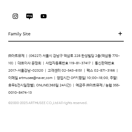
Family Site
㈜아트뮤제
|
(06227) 서울시 강남구 역삼로 228 한성빌딩 2층(역삼동 770-
10)
|
대표이사 문정희
|
사업자등록번호 119-81-37417
|
통신판매번호
2017-서울강남-02320
|
고객센터 02-543-6151
|
팩스 02-871-3166
|
이메일
artmusee@naver.com
|
영업시간 OFF(평일| 10:00~18:00, 주말|
휴무&전시일정별), ONLINE(365일 24시간)
|
예금주 ㈜아트뮤제 / 농협 355-
0010-8474-13
©2000-2025 ARTMUSEE CO.,Ltd All rights reserved.