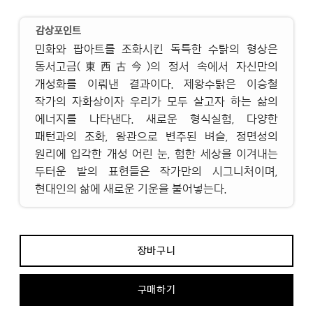
감상포인트
민화와 팝아트를 조화시킨 독특한 수탉의 형상은
동서고금(東西古今)의 정서 속에서 자신만의
개성화를 이뤄낸 결과이다. 제왕수탉은 이승철
작가의 자화상이자 우리가 모두 살고자 하는 삶의
에너지를 나타낸다. 새로운 형식실험, 다양한
패턴과의 조화, 왕관으로 변주된 벼슬, 정면성의
원리에 입각한 개성 어린 눈, 험한 세상을 이겨내는
두터운 발의 표현들은 작가만의 시그니처이며,
현대인의 삶에 새로운 기운을 불어넣는다.
장바구니
구매하기